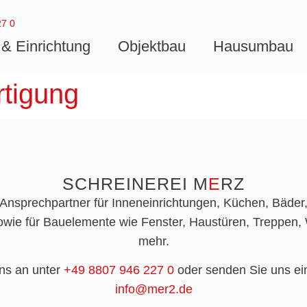
27 0
& Einrichtung
Objektbau
Hausumbau
rtigung
SCHREINEREI M
E
RZ
r Ansprechpartner für Inneneinrichtungen, Küchen, Bäder,
wie für Bauelemente wie Fenster, Haustüren, Treppen, 
mehr.
ns an unter
+49 8807 946 227 0
oder senden Sie uns ei
info@mer2.de